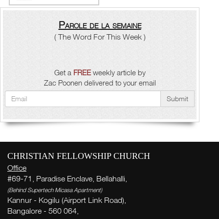
Parole de la semaine
( The Word For This Week )
Get a
FREE
weekly article by
Zac Poonen delivered to your email
Submit
CHRISTIAN FELLOWSHIP CHURCH
Office
#69-71, Paradise Enclave, Bellahalli,
(Behind Supertech Micasa Apartment)
Kannur - Kogilu (Airport Link Road),
Bangalore - 560 064,