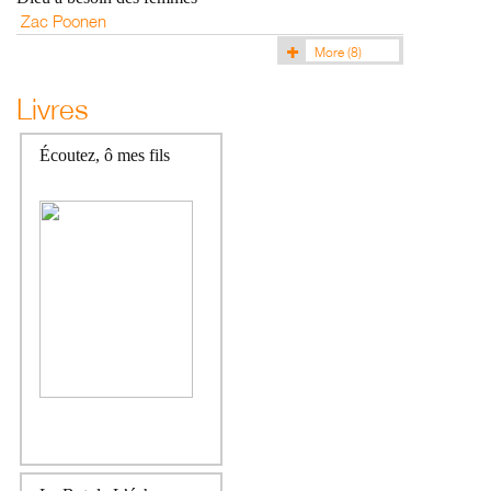
Zac Poonen
More
(8)
Livres
Écoutez, ô mes fils