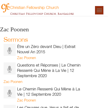
Christian Fellowship Church
Togg
Christian Fellowship Church, Bangalore
navigat
Zac Poonen
Sermons
Être un Zéro devant Dieu | Extrait
Nouvel An 2015
Zac Poonen
Questions et Réponses | Le Chemin
Resserré Qui Mène à La Vie | 12
Septembre 2020
Zac Poonen
Le Chemin Resserré Qui Mène à La
Vie | 12 Septembre 2020
Zac Poonen
Les Oeuvres que Jésus a fait et de