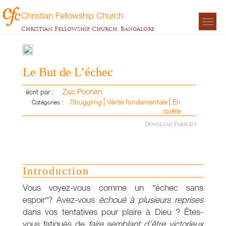
Christian Fellowship Church
Togg
Christian Fellowship Church, Bangalore
navigat
Le But de L’échec
Zac Poonen
écrit par :
Struggling
Vérité fondamentale
En
Catégories :
quête
Download Formats:
Introduction
Vous voyez-vous comme un ʺéchec sans
espoirʺ? Avez-vous
échoué à plusieurs reprises
dans vos tentatives pour plaire à Dieu ? Êtes-
vous fatigués de
faire semblant
d’être victorieux