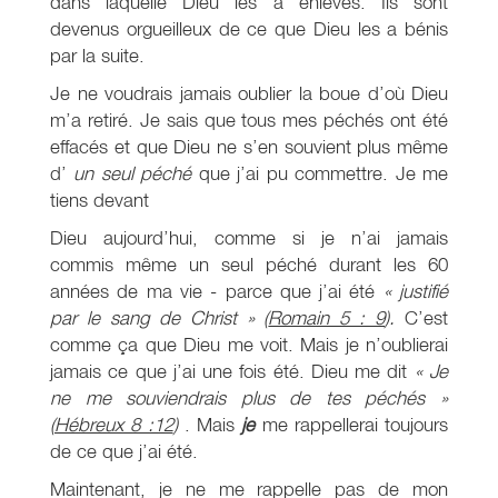
dans laquelle Dieu les a enlevés. Ils sont
devenus orgueilleux de ce que Dieu les a bénis
par la suite.
Je ne voudrais jamais oublier la boue d’où Dieu
m’a retiré. Je sais que tous mes péchés ont été
effacés et que Dieu ne s’en souvient plus même
d’
un seul péché
que j’ai pu commettre. Je me
tiens devant
Dieu aujourd’hui, comme si je n’ai jamais
commis même un seul péché durant les 60
années de ma vie - parce que j’ai été
« justifié
par le sang de Christ » (
Romain 5 : 9
).
C’est
comme ça que Dieu me voit. Mais je n’oublierai
jamais ce que j’ai une fois été. Dieu me dit
« Je
ne me souviendrais plus de tes péchés »
(
Hébreux 8 :12
)
. Mais
je
me rappellerai toujours
de ce que j’ai été.
Maintenant, je ne me rappelle pas de mon