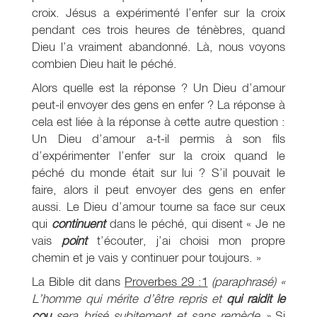
croix. Jésus a expérimenté l’enfer sur la croix
pendant ces trois heures de ténèbres, quand
Dieu l’a vraiment abandonné. Là, nous voyons
combien Dieu hait le péché.
Alors quelle est la réponse ? Un Dieu d’amour
peut-il envoyer des gens en enfer ? La réponse à
cela est liée à la réponse à cette autre question :
Un Dieu d’amour a-t-il permis à son fils
d’expérimenter l’enfer sur la croix quand le
péché du monde était sur lui ? S’il pouvait le
faire, alors il peut envoyer des gens en enfer
aussi. Le Dieu d’amour tourne sa face sur ceux
qui
continuent
dans le péché, qui disent « Je ne
vais
point
t’écouter, j’ai choisi mon propre
chemin et je vais y continuer pour toujours. »
La Bible dit dans
Proverbes 29 :1
(paraphrasé)
«
L’homme qui mérite d’être repris et
qui raidit le
cou
sera brisé subitement et sans remède »
Si