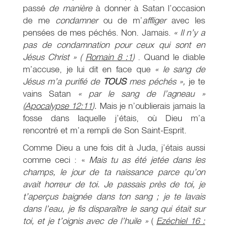
passé
de manière
à donner à Satan l’occasion
de me
condamner
ou de m’
affliger
avec les
pensées de mes péchés. Non. Jamais.
« Il n’y a
pas de condamnation pour ceux qui sont en
Jésus Christ » (
Romain 8 :1
)
. Quand le diable
m’accuse, je lui dit en face que
« le sang de
Jésus m’a purifié de
TOUS
mes péchés »,
je te
vains Satan
« par le sang de l’agneau »
(
Apocalypse 12:11
).
Mais je n’oublierais jamais la
fosse dans laquelle j’étais, où Dieu m’a
rencontré et m’a rempli de Son Saint-Esprit.
Comme Dieu a une fois dit à Juda, j’étais aussi
comme ceci : «
Mais tu as été jetée dans les
champs, le jour de ta naissance parce qu’on
avait horreur de toi. Je passais près de toi, je
t’aperçus baignée dans ton sang ; je te lavais
dans l’eau, je fis disparaître le sang qui était sur
toi, et je t’oignis avec de l’huile »
(
Ezéchiel 16 :