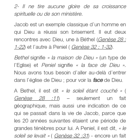
2-
Il ne tire aucune gloire de sa croissance
spirituelle ou de son ministère.
Jacob est un exemple classique d’un homme en
qui Dieu a réussi son brisement. Il eut deux
rencontres avec Dieu, une à Béthel (
Genèse 28 :
1-22
) et l’autre à Peniel (
Genèse 32 : 1-32
).
Bethel
signifie
« la maison de Dieu »
(un type de
l’Eglise) et
Peniel
signifie
« la face de Dieu ».
Nous avons tous besoin d’aller au-delà d’entrer
dans l’église de Dieu ; pour voir la
face
de Dieu.
A Bethel, il est dit
« le soleil étant couché »
(
Genèse 28 :11
) – seulement un fait
géographique, mais aussi une indication de ce
qui se passait dans la vie de Jacob, parce que
les 20 années suivantes étaient une période de
grandes ténèbres pour lui. A Peniel, il est dit,
« le
soleil se levait »
(
Genèse 32 :31
) - encore un fait