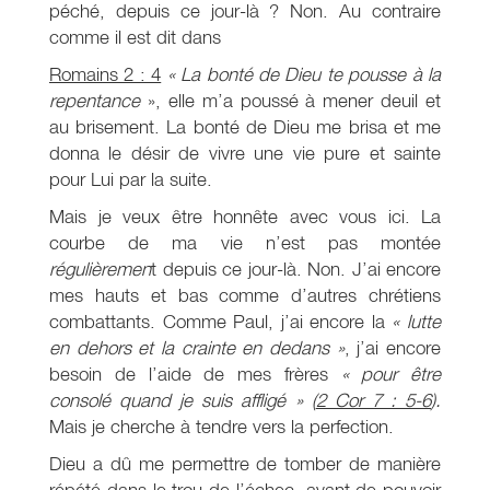
péché, depuis ce jour-là ? Non. Au contraire
comme il est dit dans
Romains 2 : 4
« La bonté de Dieu te pousse à la
repentance
», elle m’a poussé à mener deuil et
au brisement. La bonté de Dieu me brisa et me
donna le désir de vivre une vie pure et sainte
pour Lui par la suite.
Mais je veux être honnête avec vous ici. La
courbe de ma vie n’est pas montée
régulièremen
t depuis ce jour-là. Non. J’ai encore
mes hauts et bas comme d’autres chrétiens
combattants. Comme Paul, j’ai encore la
« lutte
en dehors et la crainte en dedans »
, j’ai encore
besoin de l’aide de mes frères
« pour être
consolé quand je suis affligé » (
2 Cor 7 : 5-6
).
Mais je cherche à tendre vers la perfection.
Dieu a dû me permettre de tomber de manière
répété dans le trou de l’échec, avant de pouvoir