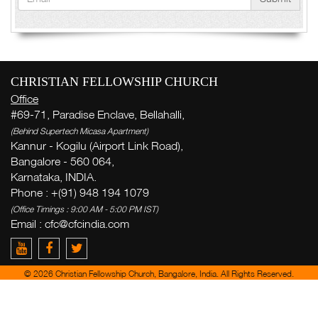
CHRISTIAN FELLOWSHIP CHURCH
Office
#69-71, Paradise Enclave, Bellahalli,
(Behind Supertech Micasa Apartment)
Kannur - Kogilu (Airport Link Road),
Bangalore - 560 064,
Karnataka, INDIA.
Phone : +(91) 948 194 1079
(Office Timings : 9:00 AM - 5:00 PM IST)
Email :
cfc@cfcindia.com
© 2026 Christian Fellowship Church, Bangalore, India. All Rights Reserved.