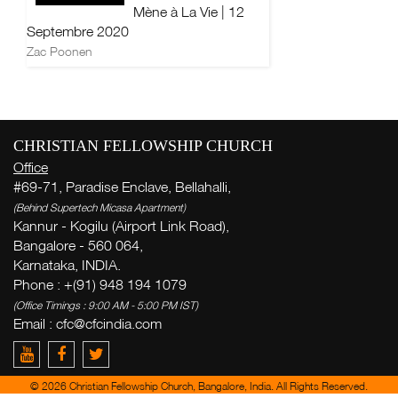
Mène à La Vie | 12
Septembre 2020
Zac Poonen
CHRISTIAN FELLOWSHIP CHURCH
Office
#69-71, Paradise Enclave, Bellahalli,
(Behind Supertech Micasa Apartment)
Kannur - Kogilu (Airport Link Road),
Bangalore - 560 064,
Karnataka, INDIA.
Phone : +(91) 948 194 1079
(Office Timings : 9:00 AM - 5:00 PM IST)
Email :
cfc@cfcindia.com
© 2026 Christian Fellowship Church, Bangalore, India. All Rights Reserved.