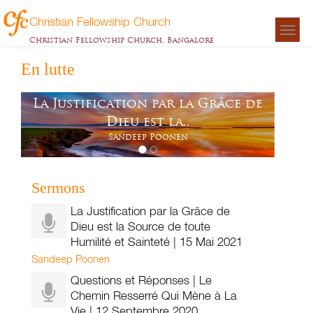
Christian Fellowship Church
Togg
Christian Fellowship Church, Bangalore
navigat
En lutte
La Justification par la Grâce de
Dieu est la..
Sandeep Poonen
Sermons
La Justification par la Grâce de
Dieu est la Source de toute
Humilité et Sainteté | 15 Mai 2021
Sandeep Poonen
Questions et Réponses | Le
Chemin Resserré Qui Mène à La
Vie | 12 Septembre 2020