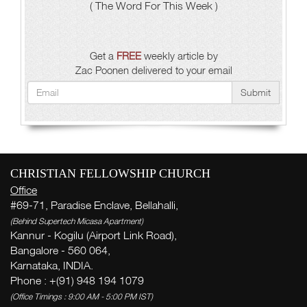
( The Word For This Week )
Get a
FREE
weekly article by
Zac Poonen delivered to your email
Submit
CHRISTIAN FELLOWSHIP CHURCH
Office
#69-71, Paradise Enclave, Bellahalli,
(Behind Supertech Micasa Apartment)
Kannur - Kogilu (Airport Link Road),
Bangalore - 560 064,
Karnataka, INDIA.
Phone : +(91) 948 194 1079
(Office Timings : 9:00 AM - 5:00 PM IST)