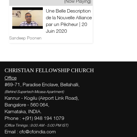
(Now Playing)
Une Belle Description
de la Nouvelle Alliance
par un Pêcheur | 20
Juin 2020
Sandeep Poonen
CHRISTIAN FELLOWSHIP CHURCH
Office
#69-71, Paradise Enclave, Bellahalli,
(Behind Supertech Micasa Apartment)
Kannur - Kogilu (Airport Link Road),
Bangalore - 560 064,
Karnataka, INDIA.
Phone : +(91) 948 194 1079
(Office Timings : 9:00 AM - 5:00 PM IST)
Email :
cfc@cfcindia.com