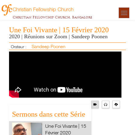
Christian Fellowship Church
Togg
Christian Fellowship Church, Bangalore
navigat
Une Foi Vivante | 15 Février 2020
2020 | Réunions sur Zoom | Sandeep Poonen
Sandeep Poonen
Orateur :
Sermons dans cette Série
Une Foi Vivante | 15
Février 2020