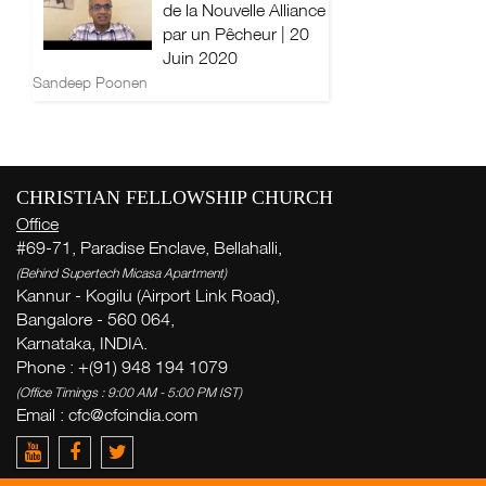
de la Nouvelle Alliance
par un Pêcheur | 20
Juin 2020
Sandeep Poonen
CHRISTIAN FELLOWSHIP CHURCH
Office
#69-71, Paradise Enclave, Bellahalli,
(Behind Supertech Micasa Apartment)
Kannur - Kogilu (Airport Link Road),
Bangalore - 560 064,
Karnataka, INDIA.
Phone : +(91) 948 194 1079
(Office Timings : 9:00 AM - 5:00 PM IST)
Email :
cfc@cfcindia.com