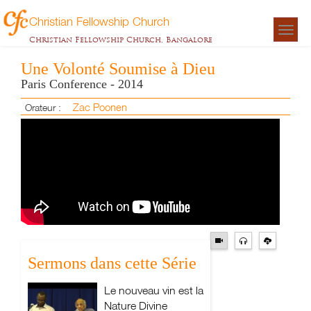
Christian Fellowship Church
Togg
Christian Fellowship Church, Bangalore
navigat
Une Volonté Soumise à Dieu
Paris Conference - 2014
Zac Poonen
Orateur :
Sermons dans cette Série
Le nouveau vin est la
Nature Divine