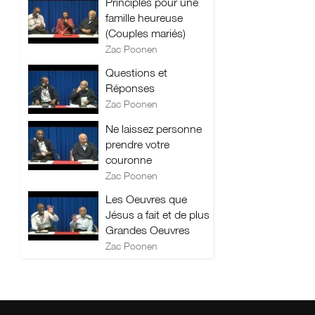
Principles pour une
famille heureuse
(Couples mariés)
Zac Poonen
Questions et
Réponses
Zac Poonen
Ne laissez personne
prendre votre
couronne
Zac Poonen
Les Oeuvres que
Jésus a fait et de plus
Grandes Oeuvres
Zac Poonen