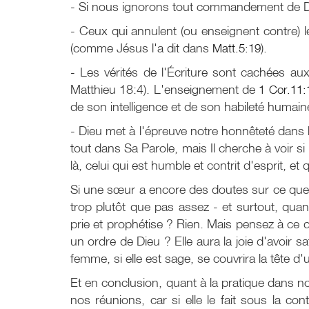
- Si nous ignorons tout commandement de Dieu 
- Ceux qui annulent (ou enseignent contre) l
(comme Jésus l'a dit dans
Matt.5:19
).
- Les vérités de l'Écriture sont cachées au
Matthieu 18:4). L'enseignement de
1 Cor.11:
de son intelligence et de son habileté humain
- Dieu met à l'épreuve notre honnêteté dans l
tout dans Sa Parole, mais Il cherche à voir s
là, celui qui est humble et contrit d'esprit, et
Si une sœur a encore des doutes sur ce que ce
trop plutôt que pas assez - et surtout, quand
prie et prophétise ? Rien. Mais pensez à ce qu
un ordre de Dieu ? Elle aura la joie d'avoir s
femme, si elle est sage, se couvrira la tête d'u
Et en conclusion, quant à la pratique dans n
nos réunions, car si elle le fait sous la 