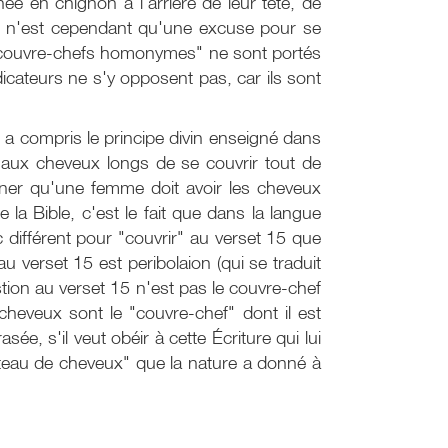
hée en chignon à l'arrière de leur tête, de
tête n'est cependant qu'une excuse pour se
es "couvre-chefs homonymes" ne sont portés
dicateurs ne s'y opposent pas, car ils sont
on a compris le principe divin enseigné dans
 aux cheveux longs de se couvrir tout de
ner qu'une femme doit avoir les cheveux
 la Bible, c'est le fait que dans la langue
ec différent pour "couvrir" au verset 15 que
 au verset 15 est peribolaion (qui se traduit
ion au verset 15 n'est pas le couvre-chef
cheveux sont le "couvre-chef" dont il est
e, s'il veut obéir à cette Écriture qui lui
anteau de cheveux" que la nature a donné à