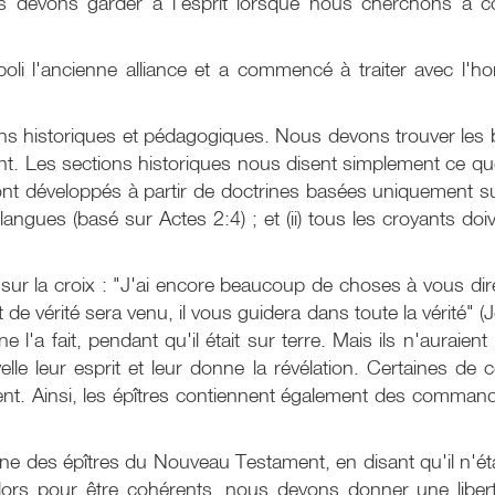
us devons garder à l'esprit lorsque nous cherchons à 
boli l'ancienne alliance et a commencé à traiter avec l'h
historiques et pédagogiques. Nous devons trouver les ba
. Les sections historiques nous disent simplement ce que 
nt développés à partir de doctrines basées uniquement s
en langues (basé sur Actes 2:4) ; et (ii) tous les croyant
ler sur la croix : "J'ai encore beaucoup de choses à vous d
de vérité sera venu, il vous guidera dans toute la vérité" 
ne l'a fait, pendant qu'il était sur terre. Mais ils n'aurai
elle leur esprit et leur donne la révélation. Certaines de
ent. Ainsi, les épîtres contiennent également des comm
es épîtres du Nouveau Testament, en disant qu'il n'était 
alors pour être cohérents, nous devons donner une liber