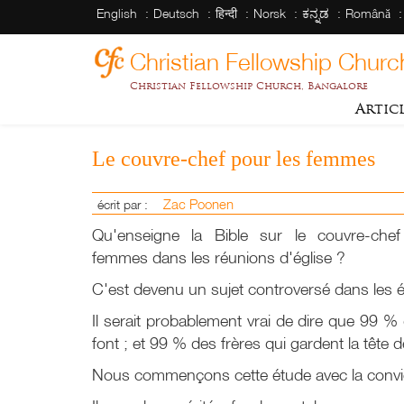
English
Deutsch
हिन्दी
Norsk
ಕನ್ನಡ
Română
Christian Fellowship Churc
Christian Fellowship Church, Bangalore
Artic
Le couvre-chef pour les femmes
Zac Poonen
écrit par :
Qu'enseigne la Bible sur le couvre-che
femmes dans les réunions d'église ?
C'est devenu un sujet controversé dans les é
Il serait probablement vrai de dire que 99 % 
font ; et 99 % des frères qui gardent la tête d
Nous commençons cette étude avec la convict