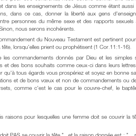
et dans les enseignements de Jésus comme étant aussi 
ns, dans ce cas, donner la liberté aux gens d'enseign
ntre personnes du même sexe et des rapports sexuels ava
 Sinon, nous serons incohérents.
commandement du Nouveau Testament est pertinent pour n
te, lorsqu'elles prient ou prophétisent (1 Cor.11:1-16).
tre les commandements donnés par Dieu et les simples s
s et des bons souhaits comme ceux-ci dans leurs lettres
pour qu'à tous égards vous prospériez et soyez en bonne 
lutations et de bons vœux et non de commandements ou de
sets, comme c'est le cas pour le couvre-chef, le baptêm
aisons pour lesquelles une femme doit se couvrir la têt
 PAS se couvrir la tête." . et la raison donnée est : "... pa