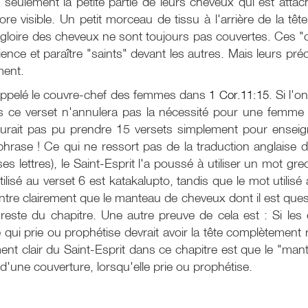
u seulement la petite partie de leurs cheveux qui est attac
ore visible. Un petit morceau de tissu à l'arrière de la 
 et la gloire des cheveux ne sont toujours pas couvertes. C
ience et paraître "saints" devant les autres. Mais leurs pré
ment.
 appelé le couvre-chef des femmes dans
1 Cor.11:15
. Si l'
ors ce verset n'annulera pas la nécessité pour une femme
aurait pas pu prendre 15 versets simplement pour enseig
phrase ! Ce qui ne ressort pas de la traduction anglaise de
ses lettres), le Saint-Esprit l'a poussé à utiliser un mot gr
utilisé au verset 6 est katakalupto, tandis que le mot utilisé
re clairement que le manteau de cheveux dont il est quest
reste du chapitre. Une autre preuve de cela est : Si les 
i prie ou prophétise devrait avoir la tête complètement rasé
ement clair du Saint-Esprit dans ce chapitre est que le "m
d'une couverture, lorsqu'elle prie ou prophétise.