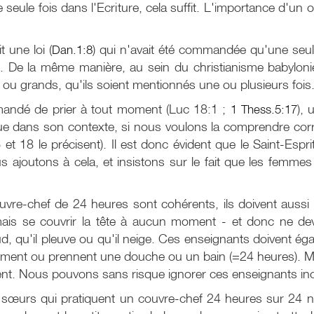
seule fois dans l'Ecriture, cela suffit. L'importance d'un 
 une loi (
Dan.1:8
) qui n'avait été commandée qu'une seule 
). De la même manière, au sein du christianisme babylon
ou grands, qu'ils soient mentionnés une ou plusieurs fois
mandé de prier à tout moment (Luc 18:1 ;
1 Thess.5:17
), 
 lue dans son contexte, si nous voulons la comprendre corr
6 et 18 le précisent). Il est donc évident que le Saint-Espri
ajoutons à cela, et insistons sur le fait que les femmes 
uvre-chef de 24 heures sont cohérents, ils doivent auss
amais se couvrir la tête à aucun moment - et donc ne de
d, qu'il pleuve ou qu'il neige. Ces enseignants doivent é
rment ou prennent une douche ou un bain (=24 heures). Mai
ent. Nous pouvons sans risque ignorer ces enseignants in
œurs qui pratiquent un couvre-chef 24 heures sur 24 ne s