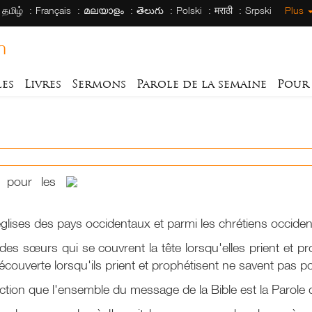
தமிழ்
Français
മലയാളം
తెలుగు
Polski
मराठी
Srpski
Plus
h
les
Livres
Sermons
Parole de la semaine
Pour
f pour les
glises des pays occidentaux et parmi les chrétiens occident
des sœurs qui se couvrent la tête lorsqu'elles prient et p
écouverte lorsqu'ils prient et prophétisent ne savent pas pou
ion que l'ensemble du message de la Bible est la Parole 