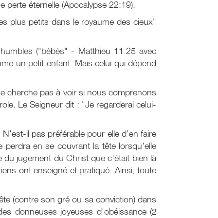
e perte éternelle (Apocalypse 22:19).
es plus petits dans le royaume des cieux"
ux humbles ("bébés" - Matthieu 11:25 avec
me un petit enfant. Mais celui qui dépend
Il ne cherche pas à voir si nous comprenons
le. Le Seigneur dit : "Je regarderai celui-
'est-il pas préférable pour elle d'en faire
e perdra en se couvrant la tête lorsqu'elle
e du jugement du Christ que c'était bien là
tiens ont enseigné et pratiqué. Ainsi, toute
ête (contre son gré ou sa conviction) dans
e des donneuses joyeuses d'obéissance (
2