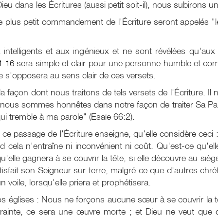
dans les Écritures (aussi petit soit-il), nous subirons un
e plus petit commandement de l'Écriture seront appelés "l
x intelligents et aux ingénieux et ne sont révélées qu'a
1-16
sera simple et clair pour une personne humble et com
e s'opposera au sens clair de ces versets.
a façon dont nous traitons de tels versets de l'Écriture. 
i nous sommes honnêtes dans notre façon de traiter Sa Paro
 qui tremble à ma parole" (Esaïe 66:2).
 passage de l'Écriture enseigne, qu'elle considère ceci : N
 cela n'entraîne ni inconvénient ni coût. Qu'est-ce qu'ell
'elle gagnera à se couvrir la tête, si elle découvre au sièg
atisfait son Seigneur sur terre, malgré ce que d'autres chré
n voile, lorsqu'elle priera et prophétisera.
os églises : Nous ne forçons aucune sœur à se couvrir la t
contrainte, ce sera une œuvre morte ; et Dieu ne veut qu