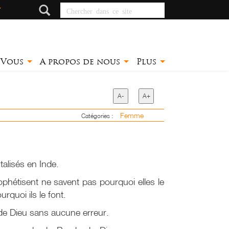
Chercher dans ce
site
 Vous
A propos de nous
Plus
A-
A+
Femme
Catégories :
alisés en Inde.
rophétisent ne savent pas pourquoi elles le
rquoi ils le font.
de Dieu sans aucune erreur.