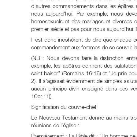
d'autres commandements dans les épîtres 
nous aujourd'hui. Par exemple, nous devo
homosexuels et des mariages et divorces e
premier siècle et pas pour nous aujourd'hui.
Il est donc incohérent de dire que chaque 
commandement aux femmes de se couvrir la tê
(NB : Nous devons faire la distinction en
exemple, les apôtres donnent des salutation
saint baiser" (Romains 16:16) et "Je prie 
2). Il s'agissait évidemment de simples sa
aucun principe divin enseigné dans ces ver
1Cor.11
)).
Signification du couvre-chef
Le Nouveau Testament donne au moins trois r
réunions de l'église :
Premièrement : La Bible dit : "Un homme ne doit