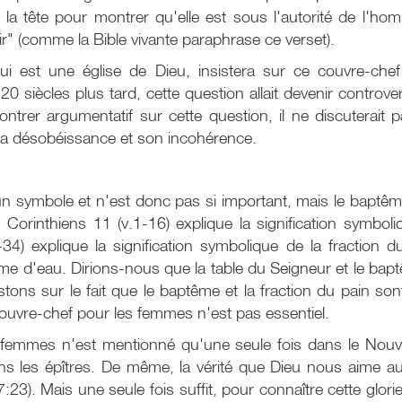
a tête pour montrer qu'elle est sous l'autorité de l'hom
ir" (comme la Bible vivante paraphrase ce verset).
ui est une église de Dieu, insistera sur ce couvre-che
 siècles plus tard, cette question allait devenir controvers
rer argumentatif sur cette question, il ne discuterait pa
sa désobéissance et son incohérence.
un symbole et n'est donc pas si important, mais le baptêm
Corinthiens 11 (v.1-16) explique la signification symbo
34) explique la signification symbolique de la fraction
ême d'eau. Dirions-nous que la table du Seigneur et le ba
tons sur le fait que le baptême et la fraction du pain son
uvre-chef pour les femmes n'est pas essentiel.
s femmes n'est mentionné qu'une seule fois dans le Nouv
s les épîtres. De même, la vérité que Dieu nous aime au
7:23). Mais une seule fois suffit, pour connaître cette glor