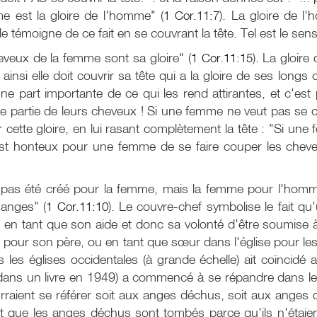
me est la gloire de l'homme" (
1 Cor.11:7
). La gloire de l'
 témoigne de ce fait en se couvrant la tête. Tel est le sens 
eveux de la femme sont sa gloire" (
1 Cor.11:15
). La gloir
 ainsi elle doit couvrir sa tête qui a la gloire de ses lo
ne part importante de ce qui les rend attirantes, et c'e
e partie de leurs cheveux ! Si une femme ne veut pas se couv
 cette gloire, en lui rasant complètement la tête : "Si une
est honteux pour une femme de se faire couper les cheveux
a pas été créé pour la femme, mais la femme pour l'homm
 anges" (
1 Cor.11:10
). Le couvre-chef symbolise le fait 
n tant que son aide et donc sa volonté d'être soumise à l
pour son père, ou en tant que sœur dans l'église pour les anc
 les églises occidentales (à grande échelle) ait coïncid
 dans un livre en 1949) a commencé à se répandre dans les
ient se référer soit aux anges déchus, soit aux anges du 
t que les anges déchus sont tombés parce qu'ils n'étaient 