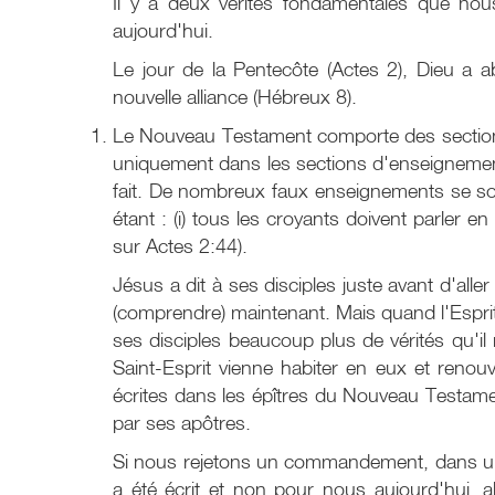
Il y a deux vérités fondamentales que no
aujourd'hui.
Le jour de la Pentecôte (Actes 2), Dieu a a
nouvelle alliance (Hébreux 8).
Le Nouveau Testament comporte des sections 
uniquement dans les sections d'enseignement
fait. De nombreux faux enseignements se so
étant : (i) tous les croyants doivent parler 
sur Actes 2:44).
Jésus a dit à ses disciples juste avant d'al
(comprendre) maintenant. Mais quand l'Esprit 
ses disciples beaucoup plus de vérités qu'il 
Saint-Esprit vienne habiter en eux et renouv
écrites dans les épîtres du Nouveau Testam
par ses apôtres.
Si nous rejetons un commandement, dans une d
a été écrit et non pour nous aujourd'hui, 