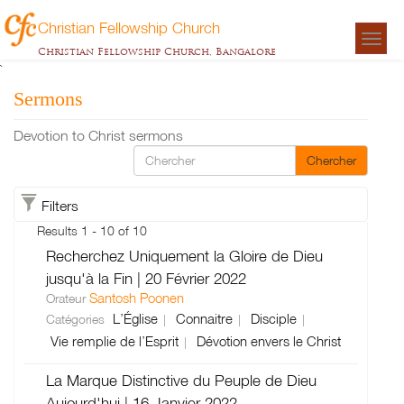
Christian Fellowship Church
Togg
Christian Fellowship Church, Bangalore
navigat
`
Sermons
Devotion to Christ sermons
Chercher
Filters
Results 1 - 10 of 10
Recherchez Uniquement la Gloire de Dieu
jusqu'à la Fin | 20 Février 2022
Santosh Poonen
Orateur
L’Église
Connaitre
Disciple
Catégories
Vie remplie de l’Esprit
Dévotion envers le Christ
La Marque Distinctive du Peuple de Dieu
Aujourd'hui | 16 Janvier 2022