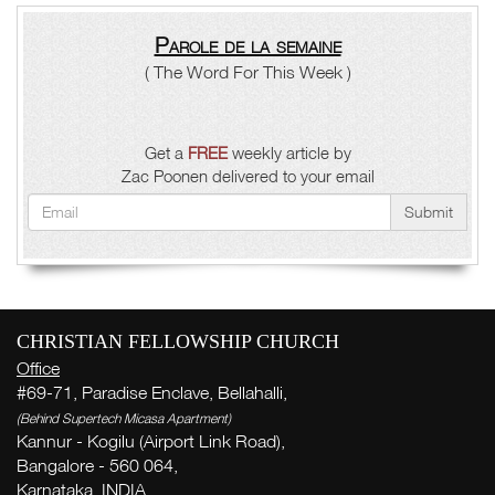
Parole de la semaine
( The Word For This Week )
Get a
FREE
weekly article by
Zac Poonen delivered to your email
Submit
CHRISTIAN FELLOWSHIP CHURCH
Office
#69-71, Paradise Enclave, Bellahalli,
(Behind Supertech Micasa Apartment)
Kannur - Kogilu (Airport Link Road),
Bangalore - 560 064,
Karnataka, INDIA.