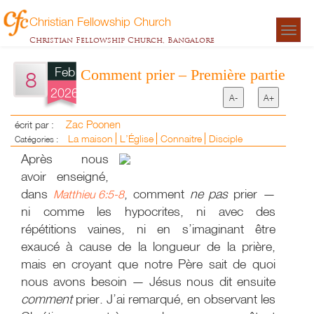
Christian Fellowship Church
Togg
Christian Fellowship Church, Bangalore
navigat
Feb
Comment prier – Première partie
8
2026
A-
A+
Zac Poonen
écrit par :
La maison
L’Église
Connaitre
Disciple
Catégories :
Après nous
avoir enseigné,
dans
, comment
ne pas
prier —
Matthieu 6:5-8
ni comme les hypocrites, ni avec des
répétitions vaines, ni en s’imaginant être
exaucé à cause de la longueur de la prière,
mais en croyant que notre Père sait de quoi
nous avons besoin — Jésus nous dit ensuite
comment
prier. J’ai remarqué, en observant les