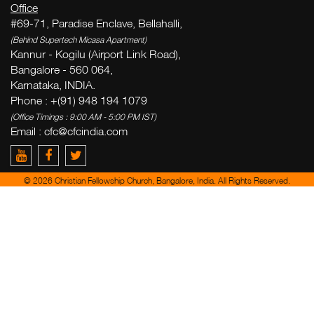
Office
#69-71, Paradise Enclave, Bellahalli,
(Behind Supertech Micasa Apartment)
Kannur - Kogilu (Airport Link Road),
Bangalore - 560 064,
Par
Karnataka, INDIA.
la 
Phone : +(91) 948 194 1079
( Th
(Office Timings : 9:00 AM - 5:00 PM IST)
Thi
Email :
cfc@cfcindia.com
Ge
© 2026 Christian Fellowship Church, Bangalore, India. All Rights Reserved.
week
Zac
del
yo